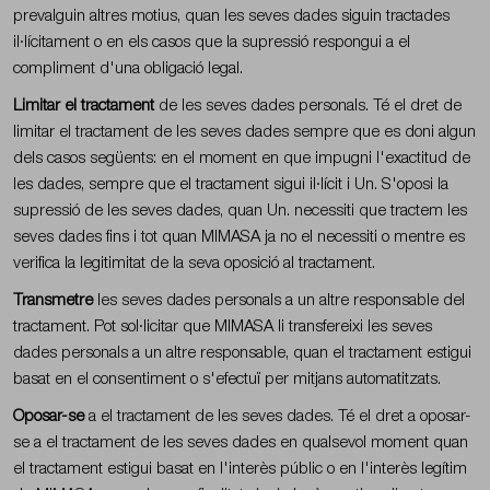
prevalguin altres motius, quan les seves dades siguin tractades
il·lícitament o en els casos que la supressió respongui a el
compliment d'una obligació legal.
Limitar el tractament
de les seves dades personals. Té el dret de
limitar el tractament de les seves dades sempre que es doni algun
dels casos següents: en el moment en que impugni l'exactitud de
les dades, sempre que el tractament sigui il·lícit i Un. S'oposi la
supressió de les seves dades, quan Un. necessiti que tractem les
seves dades fins i tot quan MIMASA ja no el necessiti o mentre es
verifica la legitimitat de la seva oposició al tractament.
Transmetre
les seves dades personals a un altre responsable del
tractament. Pot sol·licitar que MIMASA li transfereixi les seves
dades personals a un altre responsable, quan el tractament estigui
basat en el consentiment o s'efectuï per mitjans automatitzats.
Oposar-se
a el tractament de les seves dades. Té el dret a oposar-
se a el tractament de les seves dades en qualsevol moment quan
el tractament estigui basat en l'interès públic o en l'interès legítim