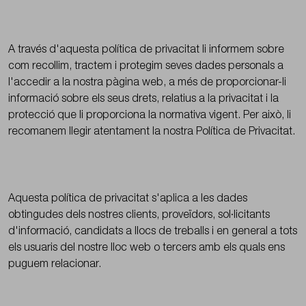
Serveis
-
Washingland
A través d'aquesta política de privacitat li informem sobre
Blog - Washingland
Treballa
com recollim, tractem i protegim seves dades personals a
amb
Treballa amb nosaltres
l'accedir a la nostra pàgina web, a més de proporcionar-li
nosaltres
informació sobre els seus drets, relatius a la privacitat i la
Subscriure's al newsletter
Subscriure's
protecció que li proporciona la normativa vigent. Per això, li
Contacte
al
recomanem llegir atentament la nostra Política de Privacitat.
newsletter
Contacte
Aquesta política de privacitat s'aplica a les dades
obtingudes dels nostres clients, proveïdors, sol·licitants
d'informació, candidats a llocs de treballs i en general a tots
els usuaris del nostre lloc web o tercers amb els quals ens
puguem relacionar.