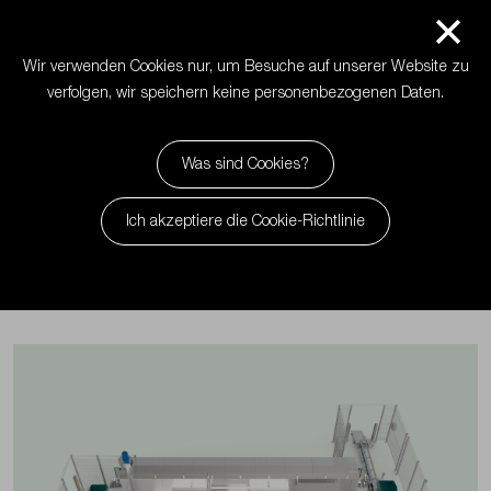
Rechtliche
+34 972 594 564
info@mimasa.com
Deutsch
Hinweise
Cookie-
Produkte
Richtlinie
Wir verwenden Cookies nur, um Besuche auf unserer Website zu
nü
Datenrichtlinie
verfolgen, wir speichern keine personenbezogenen Daten.
Menü
Sektoren
Artikel
Was sind Cookies?
Maßgeschneiderte
Produkte
Projekte
Ich akzeptiere die Cookie-Richtlinie
Sektoren
Hygienetechnik
Messen und Veranstaltungen
Ànima (Seele)
Aktuell
Artikel
Alle
Maßgeschneiderte Projekte
Unternehmen
Leistungen
Hygienetechnik
Blog
Unternehmen
-
Washingland
Leistungen