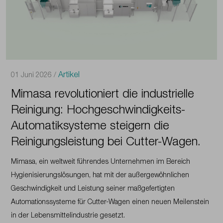
Arbeiten
Sie
Blog - Washingland
bei
uns
Arbeiten Sie bei uns
Newsletter abonnieren
Newsletter
abonnieren
Kontakt
Artikel
01 Juni 2026 /
Kontakt
Mimasa revolutioniert die industrielle
Reinigung: Hochgeschwindigkeits-
Automatiksysteme steigern die
Reinigungsleistung bei Cutter-Wagen.
Mimasa, ein weltweit führendes Unternehmen im Bereich
Hygienisierungslösungen, hat mit der außergewöhnlichen
Geschwindigkeit und Leistung seiner maßgefertigten
Automationssysteme für Cutter-Wagen einen neuen Meilenstein
in der Lebensmittelindustrie gesetzt.