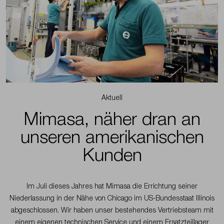
Arbeiten
Sie
Blog - Washingland
bei
uns
Arbeiten Sie bei uns
Newsletter abonnieren
Newsletter
abonnieren
Kontakt
Kontakt
Aktuell
Mimasa, näher dran an
unseren amerikanischen
Kunden
Im Juli dieses Jahres hat Mimasa die Errichtung seiner
Niederlassung in der Nähe von Chicago im US-Bundesstaat Illinois
abgeschlossen. Wir haben unser bestehendes Vertriebsteam mit
einem eigenen technischen Service und einem Ersatzteillager