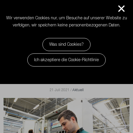
Rechtliche
+34 972 594 564
info@mimasa.com
Deutsch
Hinweise
Cookie-
Produkte
Richtlinie
Wir verwenden Cookies nur, um Besuche auf unserer Website zu
nü
Datenrichtlinie
verfolgen, wir speichern keine personenbezogenen Daten.
Menü
Sektoren
Blog - Washingland
Was sind Cookies?
Maßgeschneiderte
Produkte
Projekte
Ich akzeptiere die Cookie-Richtlinie
Sektoren
Hygienetechnik
Messen und Veranstaltungen
Ànima (Seele)
Aktuell
Artikel
Alle
Maßgeschneiderte Projekte
Unternehmen
21 Juli 2021 /
Aktuell
Leistungen
Hygienetechnik
Blog
Unternehmen
-
Washingland
Leistungen