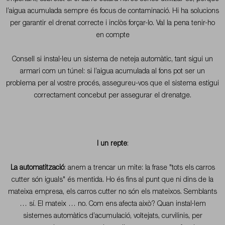
l’aigua acumulada sempre és focus de contaminació. Hi ha solucions
per garantir el drenat correcte i inclòs forçar-lo. Val la pena tenir-ho
en compte
Consell
si instal·leu un sistema de neteja automàtic, tant sigui un
armari com un túnel: si l’aigua acumulada al fons pot ser un
problema per al vostre procés, assegureu-vos que el sistema estigui
correctament concebut per assegurar el drenatge.
I un repte
:
La automatització
: anem a trencar un mite: la frase "tots els carros
cutter són iguals" és mentida. Ho és fins al punt que ni dins de la
mateixa empresa, els carros cutter no són els mateixos. Semblants
… sí. El mateix … no. Com ens afecta això? Quan instal·lem
sistemes automàtics d’acumulació, voltejats, curvilinis, per