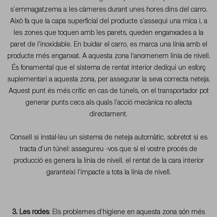
s’emmagatzema a les càmeres durant unes hores dins del carro.
Això fa que la capa superficial del producte s’assequi una mica i, a
les zones que toquen amb les parets, queden enganxades a la
paret de l’inoxidable. En buidar el carro, es marca una línia amb el
producte més enganxat. A aquesta zona l’anomenem línia de nivell.
És fonamental que el sistema de rentat interior dediqui un esforç
suplementari a aquesta zona, per assegurar la seva correcta neteja.
Aquest punt és més crític en cas de túnels, on el transportador pot
generar punts cecs als quals l’acció mecànica no afecta
directament.
Consell
si instal·leu un sistema de neteja automàtic, sobretot si es
tracta d’un túnel: assegureu -vos que si el vostre procés de
producció es genera la línia de nivell, el rentat de la cara interior
garanteixi l’impacte a tota la línia de nivell.
3. Les rodes
: Els problemes d’higiene en aquesta zona són més