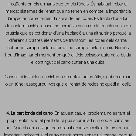
freqüents en els armaris que en els túnels. És habitual trobar al
mercat sistemes de rentat que no tenen en compte la importància
d’impactar correctament la zona de les rodes. Es tracta d’una font
de contaminació creuada, no només a causa de la transferència de
brutícia que es pot donar d’una habitació a una altra, sinó perquè, a
diferència d’altres elements de transport, les rodes dels carros
cutter no sempre estan a terra i no sempre estan a baix. Només
heu d’imaginar el moment en què el típic bolcador automàtic buida
el contingut del carro cutter a una cuba.
Consell
si instal·leu un sistema de neteja automàtic, sigui un armari
o un túnel: assegureu -vos que el rentat de rodes no quedi a l’oblit.
4. La part fonda del carro
. En aquest cas, el problema no es tant el
propi rentat, sinó el perill de l’aigua acumulada un cop el carro és
net. Que el carro estigui ben drenat abans de voltejar-lo és un punt
important, sobretot si el carro estarà hores sense utilitzar-se, perquè