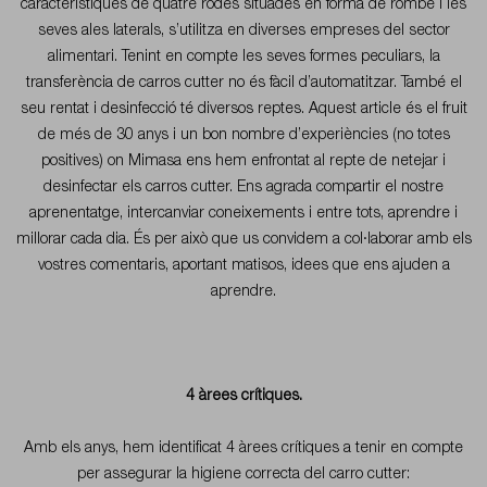
característiques de quatre rodes situades en forma de rombe i les
seves ales laterals, s’utilitza en diverses empreses del sector
alimentari. Tenint en compte les seves formes peculiars, la
transferència de carros cutter no és fàcil d’automatitzar. També el
seu rentat i desinfecció té diversos reptes. Aquest article és el fruit
de més de 30 anys i un bon nombre d’experiències (no totes
positives) on Mimasa ens hem enfrontat al repte de netejar i
desinfectar els carros cutter. Ens agrada compartir el nostre
aprenentatge, intercanviar coneixements i entre tots, aprendre i
millorar cada dia. És per això que us convidem a col·laborar amb els
vostres comentaris, aportant matisos, idees que ens ajuden a
aprendre.
4 àrees crítiques.
Amb els anys, hem identificat 4 àrees crítiques a tenir en compte
per assegurar la higiene correcta del carro cutter: