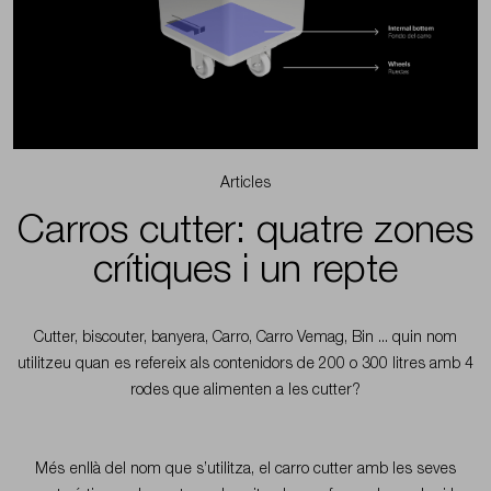
Serveis
-
Washingland
Blog - Washingland
Treballa
amb
Treballa amb nosaltres
nosaltres
Subscriure's al newsletter
Subscriure's
Articles
Contacte
al
Carros cutter: quatre zones
newsletter
crítiques i un repte
Contacte
Cutter, biscouter, banyera, Carro, Carro Vemag, Bin ... quin nom
utilitzeu quan es refereix als contenidors de 200 o 300 litres amb 4
rodes que alimenten a les cutter?
Més enllà del nom que s’utilitza, el carro cutter amb les seves