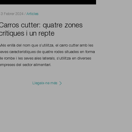
13 Febrer 2024 /
Articles
Carros cutter: quatre zones
crítiques i un repte
Més enllà del nom que s’utilitza, el carro cutter amb les
seves característiques de quatre rodes situades en forma
de rombe i les seves ales laterals, s’utilitza en diverses
empreses del sector alimentari.
Llegeix-ne més