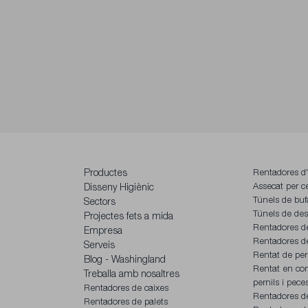
Productes
Rentadores d'
Assecat per c
Disseny Higiènic
Túnels de buf
Sectors
Túnels de desi
Projectes fets a mida
Rentadores d
Empresa
Rentadores de
Serveis
Rentat de pern
Blog - Washingland
Rentat en co
Treballa amb nosaltres
pernils i pece
Rentadores de caixes
Rentadores de
Rentadores de palets