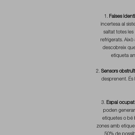
1.
Falses ident
incertesa al si
saltat totes le
refrigerats. Aix
descobreix que 
etiqueta ant
2.
Sensors obstruït
desprenent. És 
3.
Espai ocupat
poden generar 3
etiquetes o bé
zones amb etiquete
50% de possibil