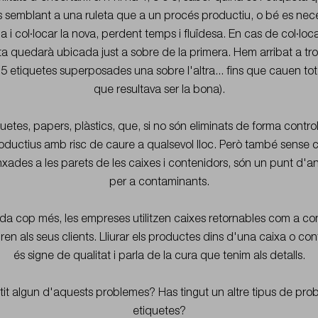
 semblant a una ruleta que a un procés productiu, o bé es nec
ga i col·locar la nova, perdent temps i fluïdesa. En cas de col·lo
a quedarà ubicada just a sobre de la primera. Hem arribat a tr
5 etiquetes superposades una sobre l'altra... fins que cauen totes
que resultava ser la bona).
quetes, papers, plàstics, que, si no són eliminats de forma contro
oductius amb risc de caure a qualsevol lloc. Però també sense c
anxades a les parets de les caixes i contenidors, són un punt d'
per a contaminants.
da cop més, les empreses utilitzen caixes retornables com a co
ren als seus clients. Lliurar els productes dins d'una caixa o con
és signe de qualitat i parla de la cura que tenim als detalls.
it algun d'aquests problemes? Has tingut un altre tipus de pro
etiquetes?