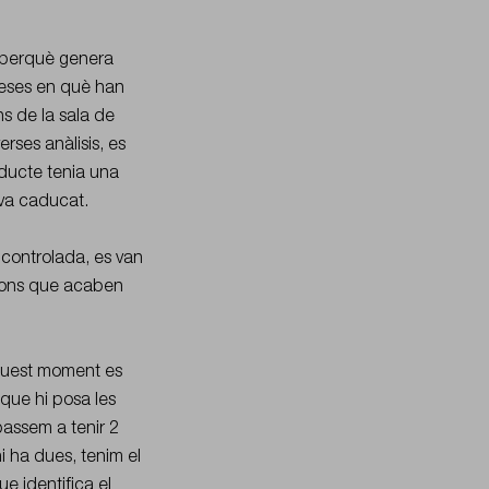
 perquè genera
reses en què han
s de la sala de
rses anàlisis, es
oducte tenia una
tava caducat.
 controlada, es van
cions que acaben
aquest moment es
 que hi posa les
assem a tenir 2
i ha dues, tenim el
ue identifica el