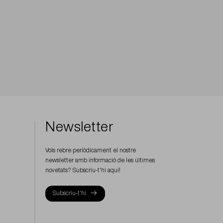
Newsletter
Vols rebre periòdicament el nostre
newsletter amb informació de les últimes
novetats? Subscriu-t'hi aquí!
Subscriu-t'hi