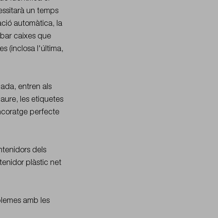
essitarà un temps
cació automàtica, la
obar caixes que
 (inclosa l'última,
lada, entren als
aure, les etiquetes
ancoratge perfecte
ntenidors dels
tenidor plàstic net
blemes amb les