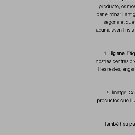
producte, és més
per eliminar l'anti
segona etiquet
acumulaven fins a 
4.
Higiene
. Eti
nostres centres pr
i les restes, eng
5.
Imatge
. Ca
productes que lliu
També heu pat