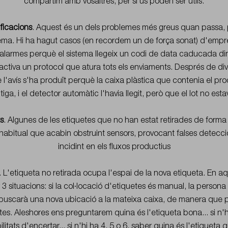
compartim amb vosaltres, per si us poden ser útils.
ificacions
. Aquest és un dels problemes més greus quan passa,
stema. Hi ha hagut casos (en recordem un de força sonat) d'emp
s alarmes perquè el sistema llegeix un codi de data caducada din
ò activa un protocol que atura tots els enviaments. Després de dive
l'avís s'ha produït perquè la caixa plàstica que contenia el pr
iga, i el detector automàtic l'havia llegit, però que el lot no es
s
. Algunes de les etiquetes que no han estat retirades de forma
habitual que acabin obstruint sensors, provocant falses detec
incidint en els fluxos productius
. L'etiqueta no retirada ocupa l'espai de la nova etiqueta. En 
 situacions: si la col·locació d'etiquetes és manual, la persona
 buscarà una nova ubicació a la mateixa caixa, de manera que p
s. Aleshores ens preguntarem quina és l'etiqueta bona... si n'h
itats d'encertar... si n'hi ha 4, 5 o 6, saber quina és l'etiqueta q