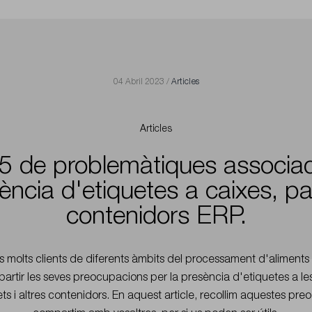
04 Abril 2023 /
Articles
Articles
 5 de problemàtiques associad
ència d'etiquetes a caixes, pal
contenidors ERP.
nys molts clients de diferents àmbits del processament d'aliments
artir les seves preocupacions per la presència d'etiquetes a les
ts i altres contenidors. En aquest article, recollim aquestes pre