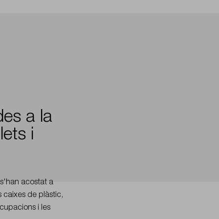
es a la
ets i
 s'han acostat a
 caixes de plàstic,
ocupacions i les