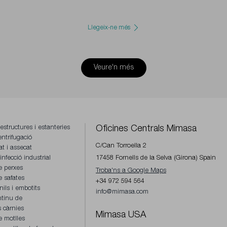
Llegeix-ne més
Veure'n més
estructures i estanteries
Oficines Centrals Mimasa
entrifugació
C/Can Torroella 2
at i assecat
nfecció industrial
17458 Fornells de la Selva (Girona) Spain
e perxes
Troba'ns a Google Maps
 safates
+34 972 594 564
ils i embotits
info@mimasa.com
ntinu de
s càrnies
Mimasa USA
 motlles