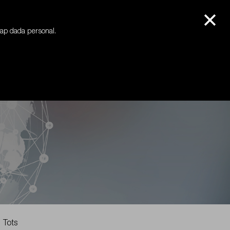
+34 972 594 564
info@mimasa.com
cap dada personal.
Tots